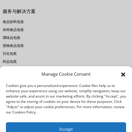
服务与解决方案
食品饮料包装
休闲食品包装
调味品包装
宠物食品包装
日化包装
药品包装
Manage Cookie Consent
关于瑞宏
Cookies give you a personalized experience. Cookie files help us to
公司简介
enhance your experience using our website, simplify navigation, keep our
工厂设备
website safe, and assist in our marketing efforts. By clicking "Accept", you
agree to the storing of cookies on your device for these purposes. Click
印刷技术
"Adjust" to adjust your cookie preferences. For more information, review
质量控制
our Cookies Policy.
我们的优势
Accept