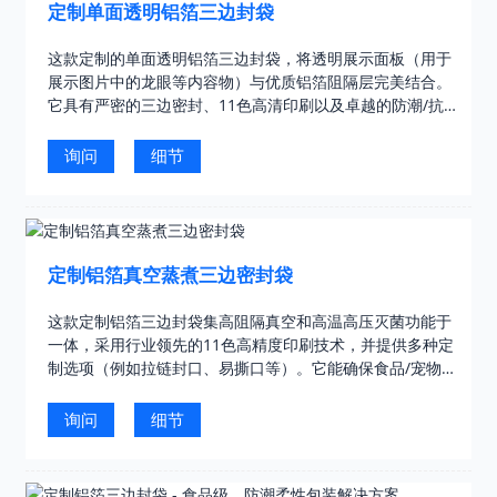
定制单面透明铝箔三边封袋
这款定制的单面透明铝箔三边封袋，将透明展示面板（用于
展示图片中的龙眼等内容物）与优质铝箔阻隔层完美结合。
它具有严密的三边密封、11色高清印刷以及卓越的防潮/抗氧
性能，同时还能让顾客清晰地看到产品……
询问
细节
定制铝箔真空蒸煮三边密封袋
这款定制铝箔三边封袋集高阻隔真空和高温高压灭菌功能于
一体，采用行业领先的11色高精度印刷技术，并提供多种定
制选项（例如拉链封口、易撕口等）。它能确保食品/宠物用
品长期保鲜，同时提升品牌知名度，并通过了FDA/SGS认
证，符合全球标准……
询问
细节