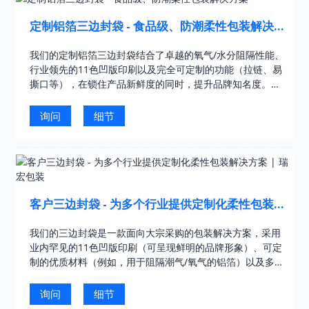
定制铝箔三边封袋 - 食品级、防潮柔性包装解决方
案
我们的定制铝箔三边封袋结合了卓越的氧气/水分阻隔性能、
行业领先的11色凹版印刷以及完全可定制的功能（拉链、易
撕口等），在锁住产品新鲜度的同时，提升品牌知名度。凭
借8年的工厂经验，这是一款值得信赖的包装……
询问
细节
客户三边封袋 - 为多个行业提供定制化柔性包装解
决方案 | 瑞宏包装
我们的三边封袋是一款面向大宗采购的包装解决方案，采用
业内罕见的11色凹版印刷（可呈现鲜明的品牌形象）、可定
制的优质材料（例如，用于阻隔潮气/氧气的铝箔）以及多功
能设计（可重复密封的拉链、易撕口）。凭借8年的工厂经验
和FD...
询问
细节