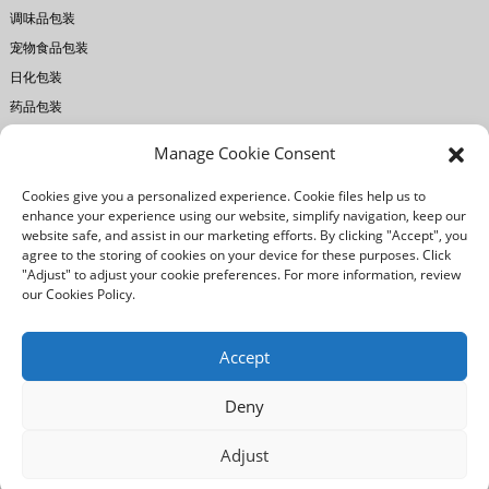
调味品包装
宠物食品包装
日化包装
药品包装
Manage Cookie Consent
关于瑞宏
Cookies give you a personalized experience. Cookie files help us to
公司简介
enhance your experience using our website, simplify navigation, keep our
工厂设备
website safe, and assist in our marketing efforts. By clicking "Accept", you
agree to the storing of cookies on your device for these purposes. Click
印刷技术
"Adjust" to adjust your cookie preferences. For more information, review
质量控制
our Cookies Policy.
我们的优势
Accept
Deny
/
/
法律声明
隐私政策
Cookie政策
© 版权所有：佛山市瑞宏实业贸易有限公司。保留所有权
Adjust
利。
Resource