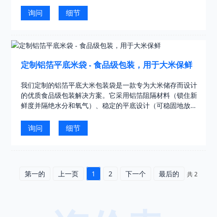
的拉链确保大米新鲜；并可定制田野图案印刷（如图所
示），有效延长大米的保质期……
询问
细节
定制铝箔平底米袋 - 食品级包装，用于大米保鲜
我们定制的铝箔平底大米包装袋是一款专为大米储存而设计
的优质食品级包装解决方案。它采用铝箔阻隔材料（锁住新
鲜度并隔绝水分和氧气）、稳定的平底设计（可稳固地放置
在货架上）以及透明窗口（可直接显示大米品质）。鲜艳的
稻田图案……
询问
细节
第一的
上一页
1
2
下一个
最后的
共 2