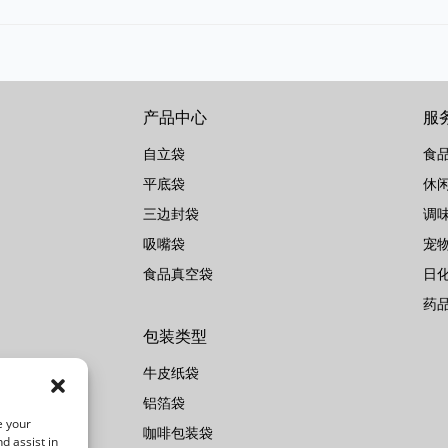
产品中心
服
自立袋
食
平底袋
休
三边封袋
调
吸嘴袋
宠
食品真空袋
日
药
包装类型
牛皮纸袋
铝箔袋
e your
咖啡包装袋
d assist in