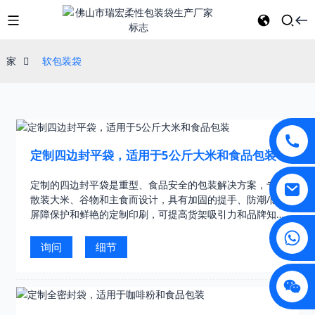
家
软包装袋
定制四边封平袋，适用于5公斤大米和食品包装
定制的四边封平袋是重型、食品安全的包装解决方案，专为
散装大米、谷物和主食而设计，具有加固的提手、防潮/防氧
屏障保护和鲜艳的定制印刷，可提高货架吸引力和品牌知名
度。
询问
细节