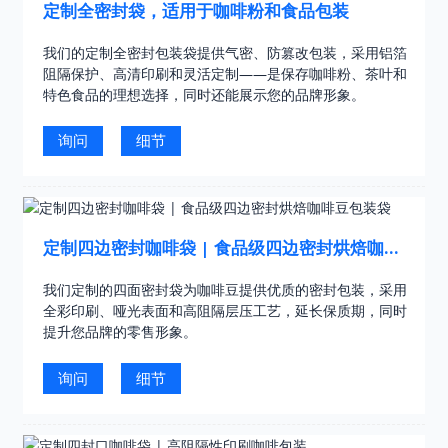
定制全密封袋，适用于咖啡粉和食品包装
我们的定制全密封包装袋提供气密、防篡改包装，采用铝箔
阻隔保护、高清印刷和灵活定制——是保存咖啡粉、茶叶和
特色食品的理想选择，同时还能展示您的品牌形象。
询问
细节
定制四边密封咖啡袋 | 食品级四边密封烘焙咖啡
豆包装袋
我们定制的四面密封袋为咖啡豆提供优质的密封包装，采用
全彩印刷、哑光表面和高阻隔层压工艺，延长保质期，同时
提升您品牌的零售形象。
询问
细节