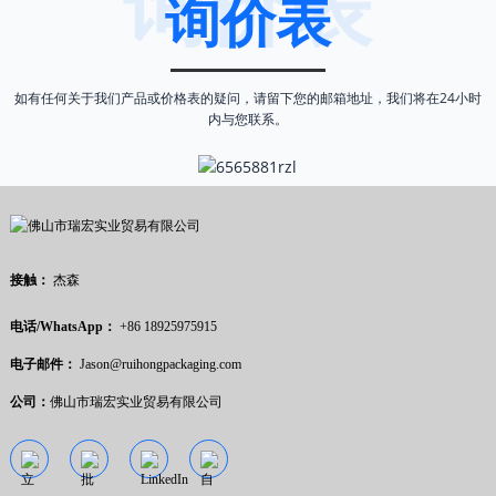
询价表
询价表
如有任何关于我们产品或价格表的疑问，请留下您的邮箱地址，我们将在24小时
内与您联系。
接触：
杰森
电话/WhatsApp：
+86 18925975915
电子邮件：
Jason@ruihongpackaging.com
公司：
佛山市瑞宏实业贸易有限公司