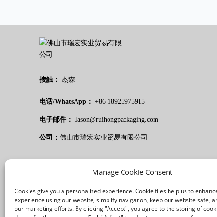
接触：
杰森
电话/WhatsApp：
+86 18925975915
电子邮件：
Jason@ruihongpackaging.com
公司：
佛山市瑞宏实业贸易有限公司
Manage Cookie Consent
Cookies give you a personalized experience. Cookie files help us to enhanc
experience using our website, simplify navigation, keep our website safe, an
our marketing efforts. By clicking "Accept", you agree to the storing of cook