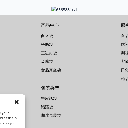
产品中心
服
自立袋
食
平底袋
休
三边封袋
调
吸嘴袋
宠
食品真空袋
日
药
包装类型
牛皮纸袋
铝箔袋
e your
咖啡包装袋
d assist in
ies on your