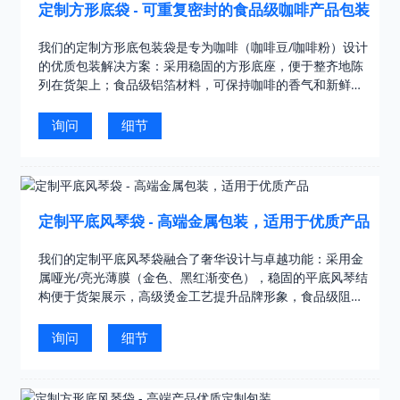
定制方形底袋 - 可重复密封的食品级咖啡产品包装
我们的定制方形底包装袋是专为咖啡（咖啡豆/咖啡粉）设计
的优质包装解决方案：采用稳固的方形底座，便于整齐地陈
列在货架上；食品级铝箔材料，可保持咖啡的香气和新鲜
度；可重复密封的拉链设计，方便重复使用；以及可定制的
多色印刷（例如图中所示的蓝/红/金图案），以展示您的产
询问
细节
品……
定制平底风琴袋 - 高端金属包装，适用于优质产品
我们的定制平底风琴袋融合了奢华设计与卓越功能：采用金
属哑光/亮光薄膜（金色、黑红渐变色），稳固的平底风琴结
构便于货架展示，高级烫金工艺提升品牌形象，食品级阻隔
材料有效锁住新鲜。是高端品牌的理想之选……
询问
细节