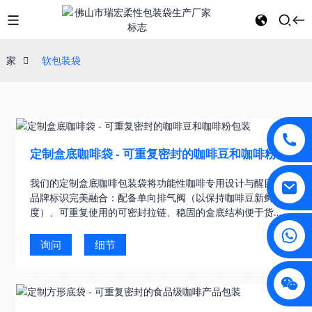
家
软包装袋
定制盒底咖啡袋 - 可重复密封的咖啡豆和咖啡粉包
装
我们的定制盒底咖啡包装袋将功能性咖啡专用设计与醒目的
品牌标识完美融合：配备单向排气阀（以保持咖啡豆新鲜
度）、可重复使用的可密封拉链、稳固的盒底结构便于货架
展示，以及鲜艳的定制印刷（粉色、绿色、银色、黄色等多
种颜色可选），以突出您的品牌……
询问
细节