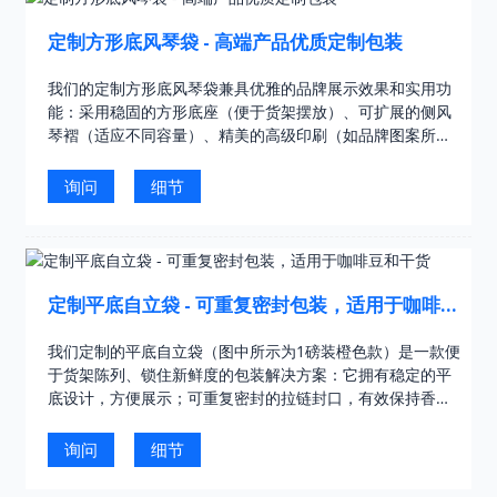
定制方形底风琴袋 - 高端产品优质定制包装
我们的定制方形底风琴袋兼具优雅的品牌展示效果和实用功
能：采用稳固的方形底座（便于货架摆放）、可扩展的侧风
琴褶（适应不同容量）、精美的高级印刷（如品牌图案所
示）、可重复密封的封口（锁住产品新鲜度）以及食品级阻
隔材料……
询问
细节
定制平底自立袋 - 可重复密封包装，适用于咖啡豆
和干货
我们定制的平底自立袋（图中所示为1磅装橙色款）是一款便
于货架陈列、锁住新鲜度的包装解决方案：它拥有稳定的平
底设计，方便展示；可重复密封的拉链封口，有效保持香气
（尤其适合咖啡豆）；简约的定制印刷，彰显您的品牌形
象。该产品采用食品级阻隔材料制成……
询问
细节