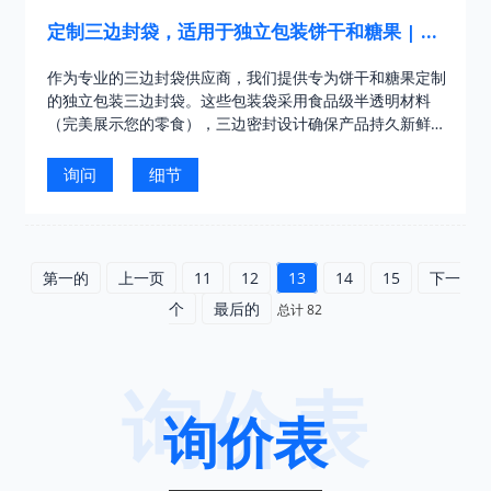
定制三边封袋，适用于独立包装饼干和糖果 | 领
先的三边封袋供应商
作为专业的三边封袋供应商，我们提供专为饼干和糖果定制
的独立包装三边封袋。这些包装袋采用食品级半透明材料
（完美展示您的零食），三边密封设计确保产品持久新鲜，
并可定制印刷（logo/文字）。非常适合单件包装……
询问
细节
第一的
上一页
11
12
13
14
15
下一
个
最后的
总计 82
询价表
询价表