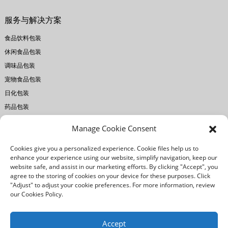
服务与解决方案
食品饮料包装
休闲食品包装
调味品包装
宠物食品包装
日化包装
药品包装
Manage Cookie Consent
关于瑞宏
Cookies give you a personalized experience. Cookie files help us to
公司简介
enhance your experience using our website, simplify navigation, keep our
工厂设备
website safe, and assist in our marketing efforts. By clicking "Accept", you
agree to the storing of cookies on your device for these purposes. Click
印刷技术
"Adjust" to adjust your cookie preferences. For more information, review
质量控制
our Cookies Policy.
我们的优势
Accept