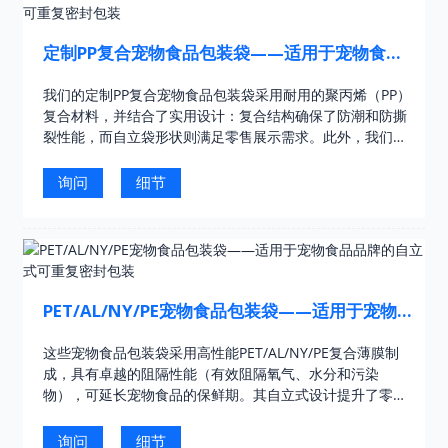
定制PP复合宠物食品包装袋——适用于宠物食品
品牌的自立式可重复密封包装
我们的定制PP复合宠物食品包装袋采用耐用的聚丙烯（PP）
复合材料，并结合了实用设计：复合结构确保了防潮和防撕
裂性能，而自立袋形状则满足零售展示需求。此外，我们还
提供高清定制印刷服务（非常适合生动的品牌/宠物形象，如
图所示……）。
询问
细节
PET/AL/NY/PE宠物食品包装袋——适用于宠物食
品品牌的自立式可重复密封包装
这些宠物食品包装袋采用高性能PET/AL/NY/PE复合薄膜制
成，具有卓越的阻隔性能（有效阻隔氧气、水分和污染
物），可延长宠物食品的保鲜期。其自立式设计提升了零售
货架的吸引力，内置透明窗口方便顾客查看袋内产品。可重
复密封的拉链……
询问
细节