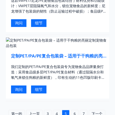
这款VMPET/尼龙/PE宠物食品包装结合了材料优势和功能设
计：VMPET层阻隔氧气和水分，锁住宠物食品的新鲜度；尼
龙增强了包装袋的韧性（防止运输过程中破损）；食品级PE
确保与宠物食品安全接触。此外，它还支持定制彩色印刷
（例如宠物主题……）
询问
细节
定制PET/PA/PE复合包装袋 – 适用于干狗粮的亮
丽定制宠物食品包装
我们定制的PET/PA/PE复合包装袋专为宠物食品品牌量身打
造：采用食品级多层PET/PA/PE复合材料（通过阻隔水分和
氧气来锁住狗粮的新鲜度），印有生动的11色凹版印刷卡通
狗图案（如图所示），设有透明窗口展示产品，并配有可重
复使用的拉链封口。我们……
询问
细节
第一的
上一页
3
4
5
6
7
下一个