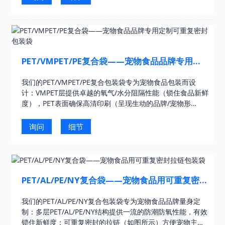
PET/VMPET/PE复合袋——宠物食品品牌专用定
制可重复密封包装袋
我们的PET/VMPET/PE复合包装袋专为宠物食品包装而设
计：VMPET层提供卓越的氧气/水分阻隔性能（锁住食品新鲜
度），PET表面确保高清印刷（呈现生动的品牌/宠物形
象），食品级PE内层保证食品安全。该包装袋还采用自立式
设计，并带有清晰的喂食指南…​​…
询问
细节
PET/AL/PE/NY复合袋——宠物食品用可重复密封
拉链包装袋
我们的PET/AL/PE/NY复合包装袋专为宠物食品品牌量身定
制：多层PET/AL/PE/NY结构提供一流的防潮防氧性能，有效
锁住新鲜度；可重复密封的拉链（如图所示）方便宠物主人