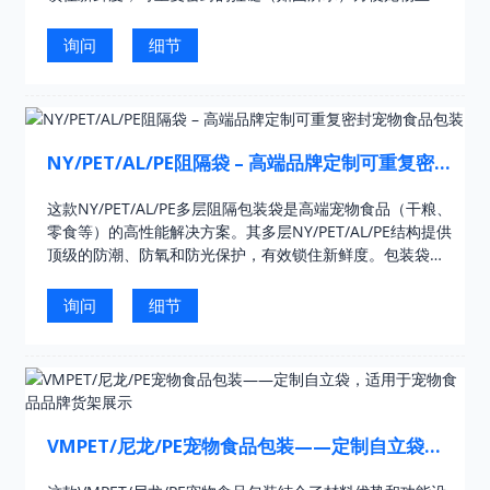
轻松重复使用。鲜艳的定制印刷（采用宠物主题图案，例
如……）
询问
细节
NY/PET/AL/PE阻隔袋 – 高端品牌定制可重复密封
宠物食品包装
这款NY/PET/AL/PE多层阻隔包装袋是高端宠物食品（干粮、
零食等）的高性能解决方案。其多层NY/PET/AL/PE结构提供
顶级的防潮、防氧和防光保护，有效锁住新鲜度。包装袋配
备可重复密封的拉链（如图所示）和生动的宠物主题印花，
兼具实用性和美观性……
询问
细节
VMPET/尼龙/PE宠物食品包装——定制自立袋，
适用于宠物食品品牌货架展示