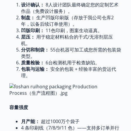
站：
https://www.ruihongpackaging.com/
设计确认：
8人设计团队最终确定您的定制艺术
电话/WhatsApp：
+8618925975915
作品（免费设计服务）。
商务邮箱：
jason@ruihongpackaging.com
制盘：
生产凹版印刷版（存放于我公司仓库2
年，以备后续订单使用）。
凹版印刷：
11色印刷，图案生动逼真。
层压：
用于稳定材料粘合的干式/无溶剂层压
机。
分切和制袋：
55台机器可加工成您所需的包装袋
类型。
质量检验：
6台检测机用于检查缺陷。
包装与运输：
安全的包装 + 经验丰富的货运代
理。
容量强度
月产能：
超过1000万个袋子
4 条印刷线（7/8/9/11 色）——支持多订单并行