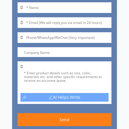
AI Helps Write
Send