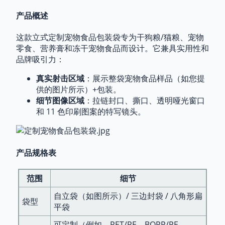
拥有8年软包装专业经验和稳定的年销售额
8000万至1
产品概述
亿美元人民币
，
佛山市瑞宏工贸有限公司
已成为全球
运费及付款
制造商首选的包装合作伙伴，其核心重点是提供高性能
这款立式定制宠物食品包装袋专为干狗粮/猫粮、宠物
海关编码：
3923210000
的定制宠物食品包装以及跨行业的包装解决方案，所有
零食、营养膏和冻干宠物食品而设计。它兼具实用性和
纸箱容积：
0.054立方米；3,000-10,000个/
这些都以尖端印刷技术和严格的质量管理为支撑。
品牌吸引力：
箱
集装箱容量：
23-24立方米（标准箱，17
真实射击区域
：展示整袋宠物食品样品（如您提
吨）； 53-54 立方米（FEU，23MT）
供的图片所示）+包装。
包装：
定制纸箱 → PE膜防尘 → 牢固固定
细节图像区域
：拉链封口、撕口、透明哑光窗口
船运：
经验丰富的货运代理，提供快速、
和 11 色印刷图案的特写镜头。
安全的运输服务
产品规格表
提升您的宠物食品品牌
定制宠物食品包装袋
佛山市瑞
宏工贸有限公司是一家拥有8年历史、年销售额达8000
范围
细节
万至1亿元人民币的工厂，服务于包括宠物食品在内的
9个以上行业。我们提供全套定制包装解决方案（平底
自立袋（如图所示）/ 三边封袋 / 八角形扁
袋、自立袋、三边封袋、风琴袋），采用优质材料（铝
袋型
平袋
宠物食品包装卓越性的核心技术优势
箔、牛皮纸、聚酯薄膜），有效锁住湿粮、营养膏和宠
物零食的新鲜度。我们的核心优势在于拥有行业领先的
可定制（例如，PET/PE、BOPP/PE、