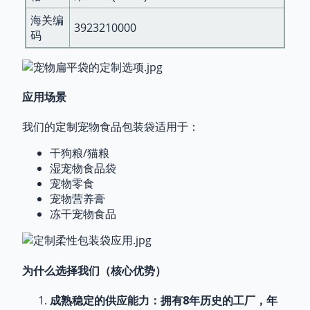
海关编
3923210000
码
行业解决方案（优先考虑宠物食品包装）
我们的包装产品涵盖9个主要行业，其中为宠物食品量
身定制的解决方案是我们的核心专长：
应用场景
宠物食品（核心业务）
：适用于湿宠物食品、营
我们的定制宠物食品包装袋适用于：
养膏、一口大小的宠物零食和功能性宠物奖励的
保鲜防臭包装；提供可重复密封的拉链袋、自立
干狗粮/猫粮
袋和平底袋三种包装，以延长保质期并提升用户
湿宠物食品袋
便利性。
宠物零食
餐饮
：适用于果汁、豆奶和咖啡的密封防漏包装
宠物营养膏
零食
防潮保鲜容器，适用于坚果、谷物和烘焙食
冻干宠物食品
品
调味品
：耐腐蚀、防漏包装，适用于酱料、火锅
底料和醋
特色食品
用于婴儿食品和奶酪产品的食品接触安
为什么选择我们（核心优势）
全包装
日用化学品
用于盛放洗发水、化妆品样品和牙膏
成熟稳定的供应能力
：拥有8年历史的工厂，年