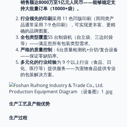
的便携式或大容量容器
销售额达8000万至1亿元人民币——能够稳定支
医药与医疗保健
符合医用标准的包装，适用于口
持大批量订单（10000+袋）。
服液、医用敷料和草药粉。
行业领先的印刷
采用 11 色凹版印刷（而同类产
农业与园艺
用于盛装种子、肥料和农药的防损防
品通常采用 7-9 色印刷），可实现更丰富、更精
挥发包装袋
确的品牌图案。
工业用品
用于润滑剂、清洁剂和小五金件的保护
全包类型覆盖
55 台制袋机（自立袋、三边封袋
性包装
等）——满足您所有包装类型需求。
严格的质量控制
：6台质量检测机+分切/复合设备
——保证零缺陷率。
多元化的行业经验
为 9 个以上行业（食品、日
化、医疗等）提供服务——为宠物食品提供专业
的包装解决方案。
联系我们定制宠物食品包装
如果您正在寻找一家拥有先进技术和强大产能的可靠合
作伙伴，为您提供高质量的定制宠物食品包装（以及其
生产工艺及产能优势
他工业包装需求），请联系我们，我们将为您量身定制
解决方案：
生产过程
官方网