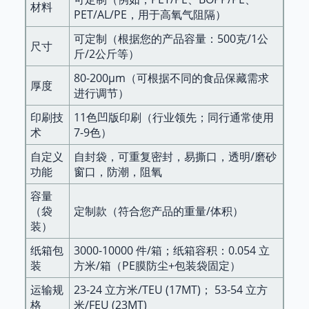
我们采用高精度
凹版印刷
并配备了
行业稀缺的11色印
材料
11色凹版印刷技术（竞争对手通常只有7-9色），配备
PET/AL/PE，用于高氧气阻隔）
刷
我们的生产线（显著优于同行标准的7-9色设备）配
4条印刷生产线、55台先进的制袋机以及严格的质量控
备三条额外的印刷线（7色、8色、9色），确保图案色
可定制（根据您的产品容量：500克/1公
制设备，确保产品质量始终如一。
尺寸
彩鲜艳、与品牌形象一致，并具有卓越的色彩饱和度
斤/2公斤等）
——是展示宠物食品品牌知识产权和产品特性的理想之
官方网
80-200μm（可根据不同的食品保藏需求
选。这种先进的印刷能力还能保证宠物食品包装在视觉
站：
https://www.ruihongpackaging.com/
厚度
进行调节）
上保持一致性和货架吸引力，帮助品牌吸引宠物主人的
电话/WhatsApp：
+8618925975915
目光。
商务邮箱：
J
ason@ruihongpackaging.com
印刷技
11色凹版印刷（行业领先；同行通常使用
术
7-9色）
全系列设备和宠物食品级质量保证
自定义
自封袋，可重复密封，易撕口，透明/磨砂
我们的生产基地配备了55台专业的制袋及辅助设备，
功能
窗口，防潮，阻氧
包括三边封袋、自立袋、风琴袋、八边封（平底）袋和
拉链袋等设备，能够完美地生产宠物湿粮、营养膏和宠
容量
物零食所需的各种包装袋（例如用于零食保鲜的自封拉
（袋
定制款（符合您产品的重量/体积）
链袋和便于储存的自立袋）。为了确保质量控制，我们
装）
配备了6台专用检测机、4台百合分切机、2台利达干式
纸箱包
3000-10000 件/箱；纸箱容积：0.054 立
复合机和3台无溶剂复合机，对整个生产过程进行全程
装
方米/箱（PE膜防尘+包装袋固定）
监管，以满足宠物食品包装严格的安全和密封标准，以
及行业和客户的特定要求。
运输规
23-24 立方米/TEU (17MT)； 53-54 立方
格
米/FEU (23MT)