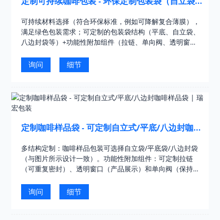
定制可持续咖啡包装 - 环保定制包装袋（自立袋/
平底袋）| 瑞宏包装
可持续材料选择（符合环保标准，例如可降解复合薄膜），
满足绿色包装需求；可定制的包装袋结构（平底、自立袋、
八边封袋等）+功能性附加组件（拉链、单向阀、透明窗
口），确保咖啡新鲜度并方便用户使用；行业领先的11色凹
版印刷……
询问
细节
定制咖啡样品袋 - 可定制自立式/平底/八边封咖啡
样品袋 | 瑞宏包装
多结构定制：咖啡样品包装可选择自立袋/平底袋/八边封袋
（与图片所示设计一致）。功能性附加组件：可定制拉链
（可重复密封）、透明窗口（产品展示）和单向阀（保持咖
啡新鲜度）。11色凹版印刷：行业领先的高品质印刷技
术……
询问
细节