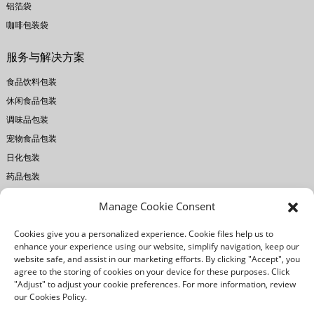
铝箔袋
咖啡包装袋
服务与解决方案
食品饮料包装
休闲食品包装
调味品包装
宠物食品包装
日化包装
药品包装
Manage Cookie Consent
关于瑞宏
Cookies give you a personalized experience. Cookie files help us to
公司简介
enhance your experience using our website, simplify navigation, keep our
工厂设备
website safe, and assist in our marketing efforts. By clicking "Accept", you
agree to the storing of cookies on your device for these purposes. Click
印刷技术
"Adjust" to adjust your cookie preferences. For more information, review
质量控制
our Cookies Policy.
我们的优势