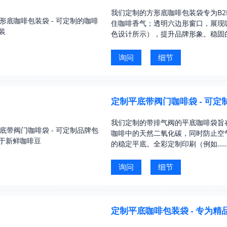
我们定制的方形底咖啡包装袋专为B
住咖啡香气；透明六边形窗口，展现
色设计所示），提升品牌形象。稳固
询问
细节
定制平底带阀门咖啡袋 - 可
我们定制的带排气阀的平底咖啡袋旨
咖啡中的天然二氧化碳，同时防止空
的稳定平底。全彩定制印刷（例如…
询问
细节
定制平底咖啡包装袋 - 专为