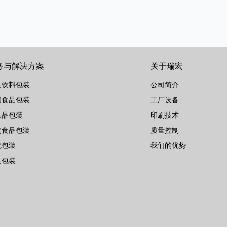
务与解决方案
关于瑞宏
品饮料包装
公司简介
闲食品包装
工厂设备
味品包装
印刷技术
物食品包装
质量控制
化包装
我们的优势
品包装