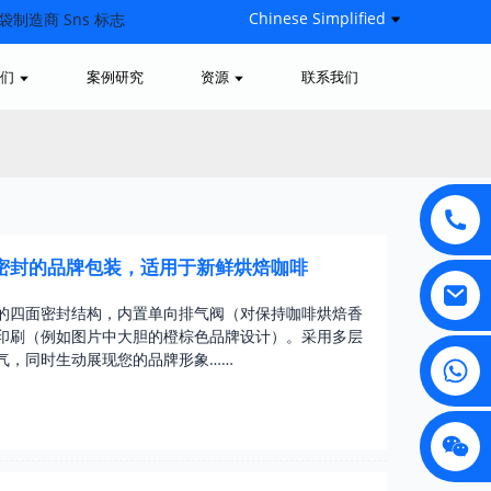
Chinese Simplified
们
案例研究
资源
联系我们
复密封的品牌包装，适用于新鲜烘焙咖啡
的四面密封结构，内置单向排气阀（对保持咖啡烘焙香
印刷（例如图片中大胆的橙棕色品牌设计）。采用多层
气，同时生动展现您的品牌形象……