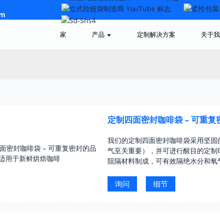
om
家
产品
定制解决方案
关于我
定制四面密封咖啡袋 – 可重
我们的定制四面密封咖啡袋采用坚固
气至关重要），并可进行醒目的定制
阻隔材料制成，可有效隔绝水分和氧
询问
细节