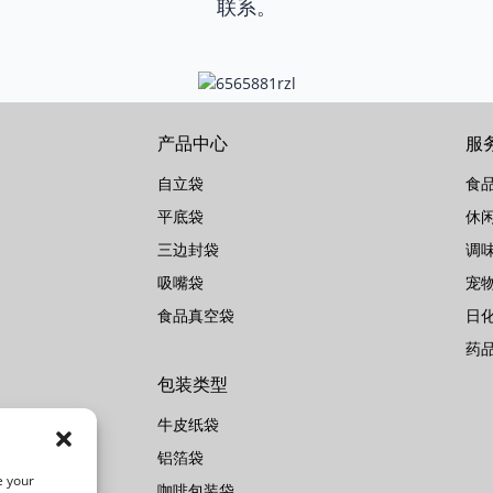
联系。
产品中心
服
自立袋
食
平底袋
休
三边封袋
调
吸嘴袋
宠
食品真空袋
日
药
包装类型
牛皮纸袋
铝箔袋
e your
咖啡包装袋