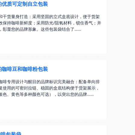
牌的优质可定制自立包装
和干货量身打造：采用坚固的立式盒底设计，便于货架
效保持咖啡新鲜度；采用防光/阻氧材料，锁住香气；并
，彰显您的品牌形象。这些包装袋结合了……
封的咖啡豆和咖啡粉包装
咖啡专用设计与醒目的品牌标识完美融合：配备单向排
复使用的可密封拉链、稳固的盒底结构便于货架展示，
银色、黄色等多种颜色可选），以突出您的品牌……
咖啡包装袋