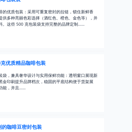
啡的优质包装：采用可重复密封的拉链，锁住新鲜香
提供多种亮丽色彩选择（酒红色、橙色、金色等），并
。这些 500 克包装袋支持完整的品牌定制……
00克优质精品咖啡包装
装袋，兼具奢华设计与实用保鲜功能：透明窗口展现新
黑金印刷提升品牌档次，稳固的平底结构便于货架展
功能，并且……
定制的咖啡豆密封包装