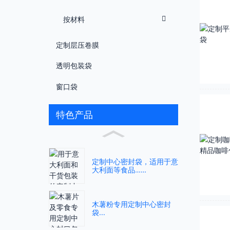
按材料
定制层压卷膜
透明包装袋
窗口袋
特色产品
定制中心密封袋，适用于意
大利面等食品……
木薯粉专用定制中心密封
袋...