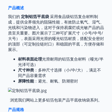
产品概述
运费及付款
我们的
定制铝箔平底袋
采用食品级铝箔复合材料制
海关编码：
3923210000
成，提供业界领先的阻隔性能，有效防止氧气、湿气、
纸箱容积：
0.054立方米；3,000-10,000个/
光线和污染物进入，这对于保持易腐烂或光敏产品的品
箱
质至关重要。图片展示了三种可扩展尺寸（小号/中号/
集装箱容量：
23-24立方米（标准箱，17
大号），表面采用光滑的哑光铝箔材质，搭配安全密封
吨）； 53-54 立方米（FEU，23MT）
的顶部（可定制拉链封口）和稳固的平底，方便存储和
包装：
定制纸箱 → PE膜防尘 → 牢固固定
展示。
船运：
经验丰富的货运代理，提供快速、
安全的运输服务
材料表面处理
光滑耐用的铝箔复合材料（哑光/半
光泽可选）
尺寸种类
：多种尺寸选择（小/中/大），满足不
同产品容量需求
屏障性能
：避光、耐氧、防潮密封
浏览我们网站上更多铝箔包装产品
平底收纳袋系列
。
产品规格