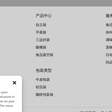
产品中心
服
自立袋
食
平底袋
休
三边封袋
调
吸嘴袋
宠
食品真空袋
日
药
包装类型
牛皮纸袋
铝箔袋
e your
咖啡包装袋
d assist in
ies on your
. For more