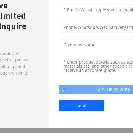
ve
Limited
Inquire
 about our
icelist, please
ail to us and
 touch within 24
AI Helps Write
Send