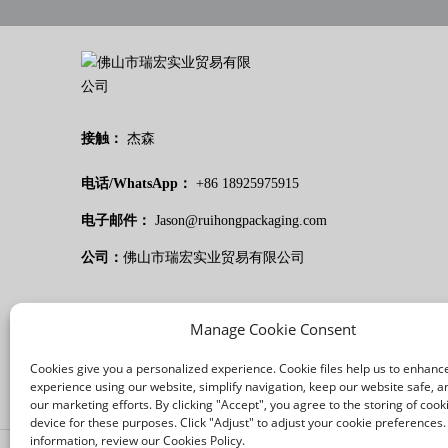
接触：
杰森
电话/WhatsApp：
+86 18925975915
电子邮件：
Jason@ruihongpackaging.com
公司：
佛山市瑞宏实业贸易有限公司
Manage Cookie Consent
Cookies give you a personalized experience. Cookie files help us to enhanc
experience using our website, simplify navigation, keep our website safe, an
our marketing efforts. By clicking "Accept", you agree to the storing of cook
device for these purposes. Click "Adjust" to adjust your cookie preferences
information, review our Cookies Policy.