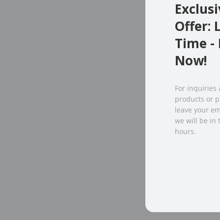
Exclusi
Offer: 
Time - 
Now!
For inquiries
products or pr
leave your em
we will be in
hours.