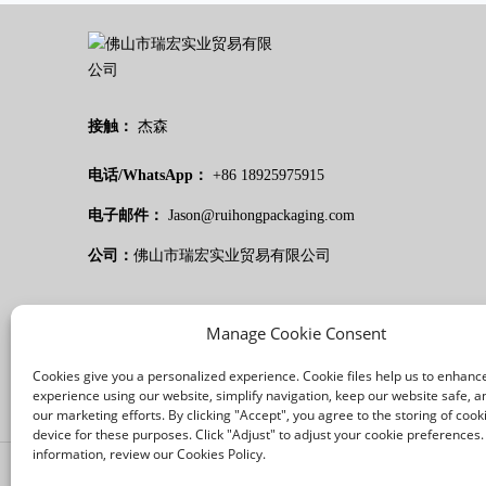
接触：
杰森
电话/WhatsApp：
+86 18925975915
电子邮件：
Jason@ruihongpackaging.com
公司：
佛山市瑞宏实业贸易有限公司
Manage Cookie Consent
Cookies give you a personalized experience. Cookie files help us to enhanc
experience using our website, simplify navigation, keep our website safe, an
our marketing efforts. By clicking "Accept", you agree to the storing of cook
device for these purposes. Click "Adjust" to adjust your cookie preferences
information, review our Cookies Policy.
/
/
法律声明
隐私政策
Cookie政策