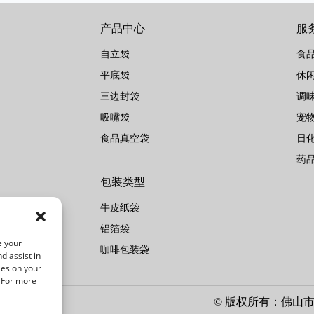
产品中心
服
自立袋
食
平底袋
休
三边封袋
调
吸嘴袋
宠
食品真空袋
日
药
包装类型
牛皮纸袋
铝箔袋
e your
咖啡包装袋
d assist in
ies on your
. For more
© 版权所有：佛山