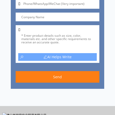
AI Helps Write
Send