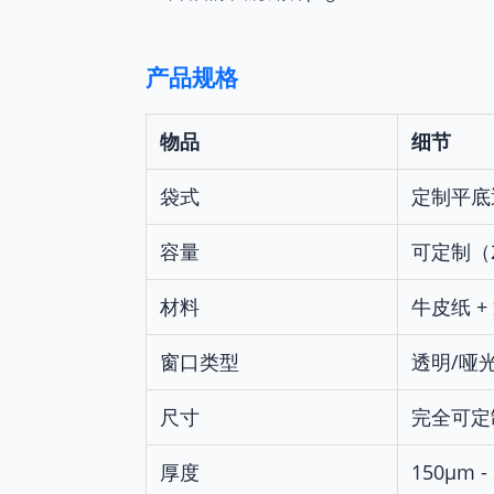
产品规格
物品
细节
袋式
定制平底
容量
可定制（2
材料
牛皮纸 +
窗口类型
透明/哑
尺寸
完全可定
厚度
150μm