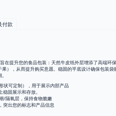
及付款
旨在提升您的食品包装：天然牛皮纸外层增添了高端环
干果），从而提升购买意愿。稳固的平底设计确保包装袋
0-10,000个/箱
期。
标准箱，17吨）； 53-54 立方米（FEU，23MT）
/形状可定制），用于展示内部产品
 → 牢固固定
上稳固展示和存放。
，提供快速、安全的运输服务
防潮/隔氧层，保持食物脆嫩
，突出您的标志和产品信息