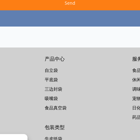
Send
产品中心
服
自立袋
食
平底袋
休
三边封袋
调
吸嘴袋
宠
食品真空袋
日
药
包装类型
牛皮纸袋