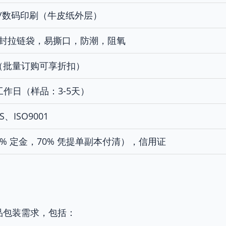
/数码印刷（牛皮纸外层）
封拉链袋，易撕口，防潮，阻氧
 件（批量订购可享折扣）
个工作日（样品：3-5天）
S、ISO9001
0% 定金，70% 凭提单副本付清），信用证
品包装需求，包括：