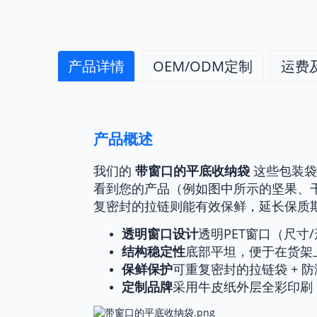
产品详情
OEM/ODM定制
运费
产品概述
运费及付款
我们的
带窗口的平底收纳袋
这些包装袋
海关编码：
3923210000
看到您的产品（例如图中所示的坚果、
纸箱容积：
0.054立方米；3,00
复密封的拉链则能有效保鲜，延长保质
集装箱容量：
23-24立方米（
透明窗口设计
透明PET窗口（尺寸
包装：
定制纸箱 → PE膜防尘
结构稳定性
底部平坦，便于在货架
船运：
经验丰富的货运代理
保鲜保护
可重复密封的拉链袋 + 
定制品牌
采用牛皮纸外层全彩印刷